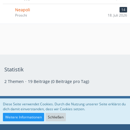
Neapoli
14
Proschi
18. Juli 2026
Statistik
2 Themen
19 Beiträge (0 Beiträge pro Tag)
Diese Seite verwendet Cookies. Durch die Nutzung unserer Seite erklärst du
Datenschutzerklärung
Volle EUS
Facebook
Instagram
dich damit einverstanden, dass wir Cookies setzen.
Weitere Informationen
Schließen
Community-Software:
WoltLab Suite™