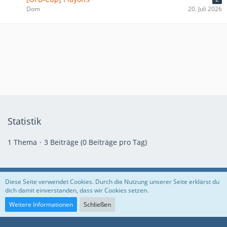
Dom
20. Juli 2026
Statistik
1 Thema
3 Beiträge (0 Beiträge pro Tag)
Diese Seite verwendet Cookies. Durch die Nutzung unserer Seite erklärst du
Datenschutzerklärung
Volle EUS
Facebook
Instagram
dich damit einverstanden, dass wir Cookies setzen.
Weitere Informationen
Schließen
Community-Software:
WoltLab Suite™