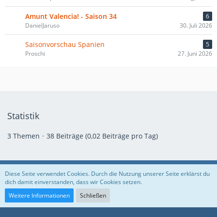
Amunt Valencia! - Saison 34
6
DanielJaruso
30. Juli 2026
Saisonvorschau Spanien
5
Proschi
27. Juni 2026
Statistik
3 Themen
38 Beiträge (0,02 Beiträge pro Tag)
Diese Seite verwendet Cookies. Durch die Nutzung unserer Seite erklärst du
Datenschutzerklärung
Volle EUS
Facebook
Instagram
dich damit einverstanden, dass wir Cookies setzen.
Weitere Informationen
Schließen
Community-Software:
WoltLab Suite™