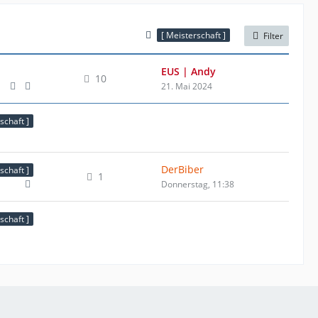
[ Meisterschaft ]
Filter
EUS | Andy
10
21. Mai 2024
schaft ]
DerBiber
schaft ]
1
Donnerstag, 11:38
schaft ]