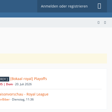
Anmelden oder registrieren
[Bokaal royal] Playoffs
 ROY ]
US | Dom
20. Juli 2026
aisonvorschau - Royal League
erBiber
Dienstag, 11:36