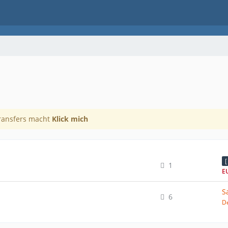
Transfers macht
Klick mich
[
1
E
S
6
D